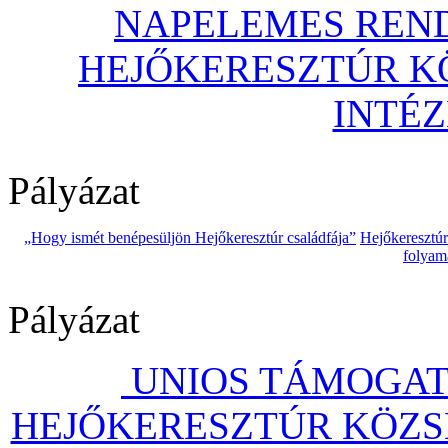
NAPELEMES REND
HEJŐKERESZTÚR 
INTÉ
Pályázat
„Hogy ismét benépesüljön Hejőkeresztúr családfája”
Hejőkeresztú
folyam
Pályázat
UNIOS TÁMOGAT
HEJŐKERESZTÚR KÖZS