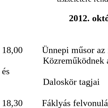
2012. okt
18,00 Ünnepi műsor az is
Közreműködnek a Hejők
és
Daloskör tagjai
18,30 Fáklyás felvonul