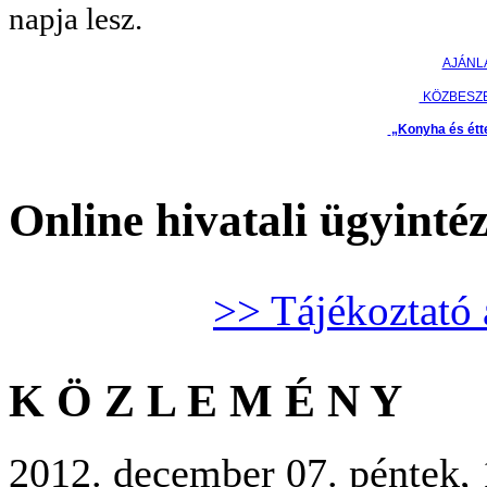
napja lesz.
AJÁNL
KÖZBESZ
„Konyha és étt
Online hivatali ügyinté
>> Tájékoztató 
K Ö Z L E M É N Y
2012. december 07. péntek, 