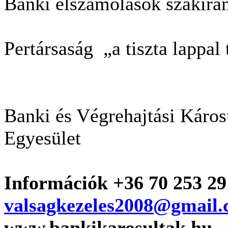
Banki elszámolások szakirán
Pertársaság „a tiszta lappa
Banki és Végrehajtási Káro
Egyesület
Információk +36 70 253 29
valsagkezeles2008@gmail
www.bankikarosultak.hu