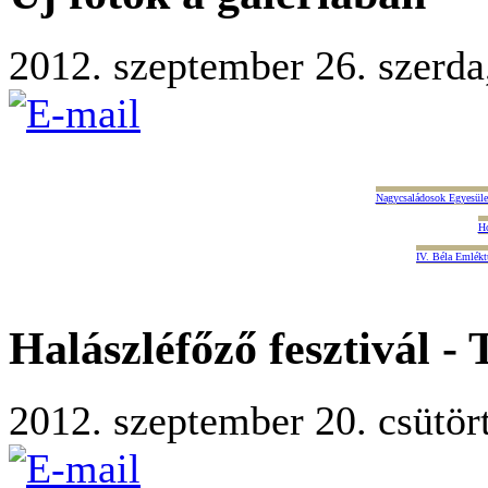
2012. szeptember 26. szerda
Nagycsaládosok Egyesület
Ho
IV. Béla Emlékt
Halászléfőző fesztivál - 
2012. szeptember 20. csütör