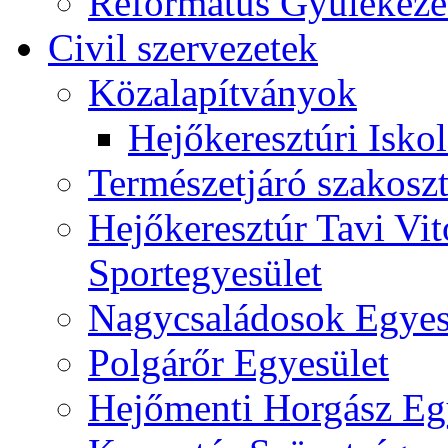
Református Gyülekeze
Civil szervezetek
Közalapítványok
Hejőkeresztúri Isko
Természetjáró szakoszt
Hejőkeresztúr Tavi Vit
Sportegyesület
Nagycsaládosok Egyes
Polgárőr Egyesület
Hejőmenti Horgász Eg