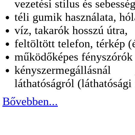
vezetési stílus és sebesség
téli gumik használata, hól
víz, takarók hosszú útra,
feltöltött telefon, térkép
működőképes fényszórók 
kényszermegállásná
láthatóságról (láthatósági
Bővebben...