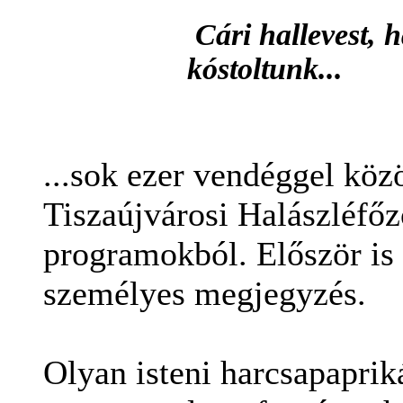
Cári hallevest, h
kóstoltunk...
...sok ezer vendéggel kö
Tiszaújvárosi Halászléfőző
programokból. Először i
személyes megjegyzés.
Olyan isteni harcsapapriká