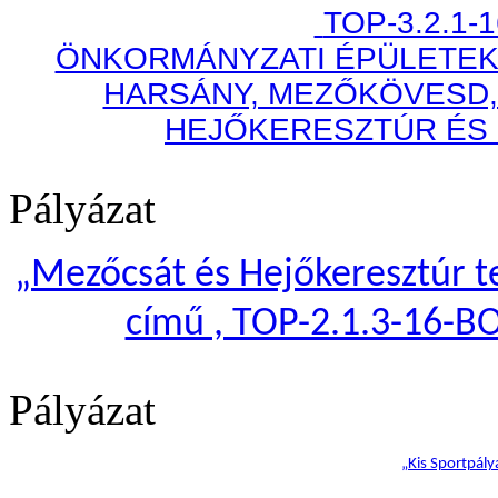
TOP-3.2.1-
ÖNKORMÁNYZATI ÉPÜLETEK
HARSÁNY, MEZŐKÖVESD,
HEJŐKERESZTÚR ÉS
Pályázat
„
Mezőcsát és Hejőkeresztúr te
című , TOP-2.1.3-16-B
Pályázat
„Kis Sportpály