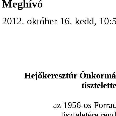
Meghívó
2012. október 16. kedd, 10:
Hejőkeresztúr Önkormán
tisztelet
az 1956-os Forra
tiszteletére re