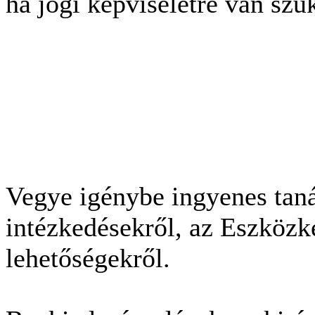
ha jogi képviseletre van szü
Vegye igénybe ingyenes tan
intézkedésekről, az Eszközk
lehetőségekről.