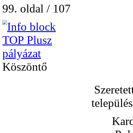
99. oldal / 107
Köszöntő
Szerete
települé
Kard