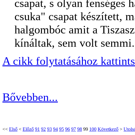
csapat, s olyan fenséges 
csuka" csapat készített, 
halgombóc amit a Tiszasz
kínáltak, sem volt semmi.
A cikk folytatásához kattin
Bővebben...
<<
Első
<
Előző
91
92
93
94
95
96
97
98
99
100
Következő
>
Utols