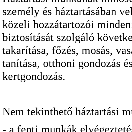
személy és háztartásában ve
közeli hozzátartozói mindenn
biztosítását szolgáló követk
takarítása, főzés, mosás, va
tanítása, otthoni gondozás é
kertgondozás.
Nem tekinthető háztartási 
- a fenti munkák elvégezteté