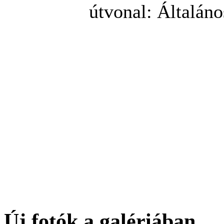
útvonal: Általános Isk
polgá
Új fotók a galériában