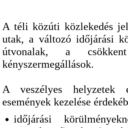
A téli közúti közlekedés je
utak, a változó időjárási k
útvonalak, a csökken
kényszermegállások.
A veszélyes helyzetek e
események kezelése érdekéb
időjárási körülmények