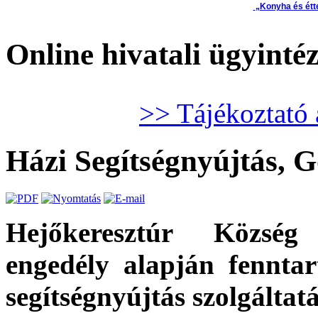
„Konyha és étt
Online hivatali ügyinté
>> Tájékoztató 
Házi Segítségnyújtás, G
Hejőkeresztúr Közsé
engedély alapján fenntart
segítségnyújtás szolgáltatá