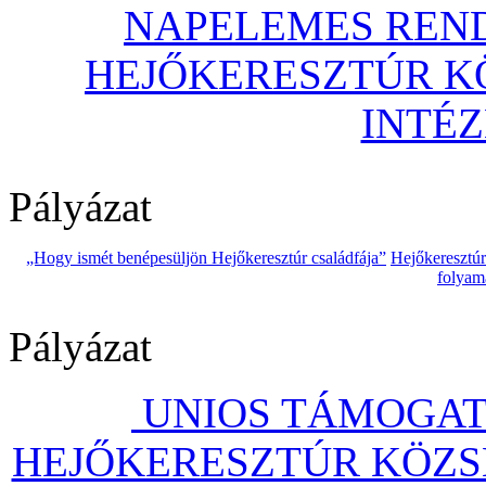
NAPELEMES REND
HEJŐKERESZTÚR 
INTÉ
Pályázat
„Hogy ismét benépesüljön Hejőkeresztúr családfája”
Hejőkeresztú
folyam
Pályázat
UNIOS TÁMOGAT
HEJŐKERESZTÚR KÖZS