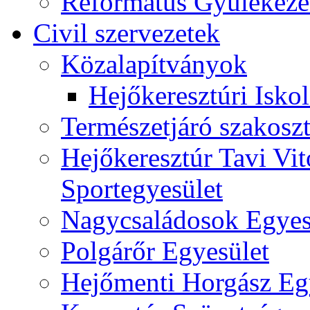
Református Gyülekeze
Civil szervezetek
Közalapítványok
Hejőkeresztúri Isko
Természetjáró szakoszt
Hejőkeresztúr Tavi Vit
Sportegyesület
Nagycsaládosok Egyes
Polgárőr Egyesület
Hejőmenti Horgász Eg