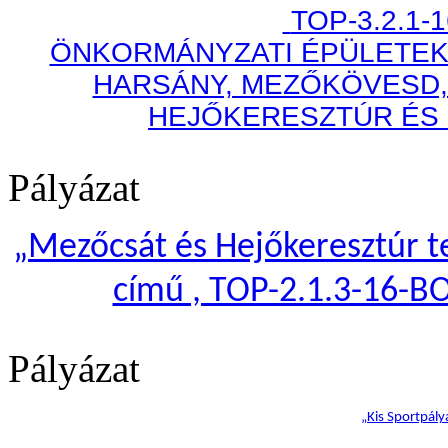
TOP-3.2.1-
ÖNKORMÁNYZATI ÉPÜLETEK
HARSÁNY, MEZŐKÖVESD,
HEJŐKERESZTÚR ÉS
Pályázat
„
Mezőcsát és Hejőkeresztúr te
című , TOP-2.1.3-16-B
Pályázat
„Kis Sportpály