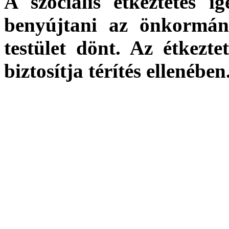
A szociális étkeztetés i
benyújtani az önkormány
testület dönt. Az étkezt
biztosítja térítés ellenében