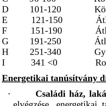
D
101-120
Kö
E
121-150
Át
F
151-190
Át
G
191-250
Át
H
251-340
Gy
I
341 <0
Ro
Energetikai tanúsítvány d
·
Családi ház, laká
elvégzése, energetikai 