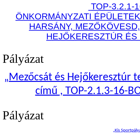
TOP-3.2.1-
ÖNKORMÁNYZATI ÉPÜLETEK
HARSÁNY, MEZŐKÖVESD,
HEJŐKERESZTÚR ÉS
Pályázat
„
Mezőcsát és Hejőkeresztúr te
című , TOP-2.1.3-16-B
Pályázat
„Kis Sportpály