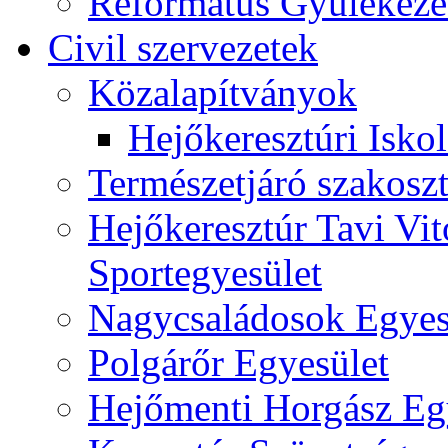
Református Gyülekeze
Civil szervezetek
Közalapítványok
Hejőkeresztúri Isko
Természetjáró szakoszt
Hejőkeresztúr Tavi Vit
Sportegyesület
Nagycsaládosok Egyes
Polgárőr Egyesület
Hejőmenti Horgász Eg