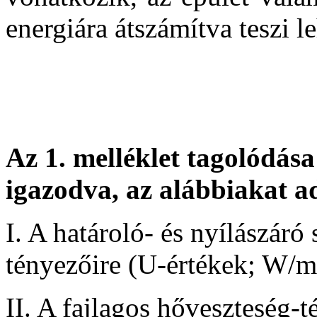
energiára átszámítva teszi l
Az 1. melléklet tagolódás
igazodva, az alábbiakat a
I. A határoló- és nyílászáró
tényezőire (U-értékek; W/
II. A fajlagos hőveszteség