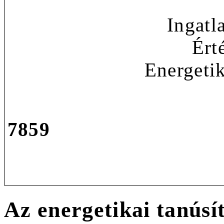
Ingatl
Ért
Energetik
7859
Az energetikai tanúsí