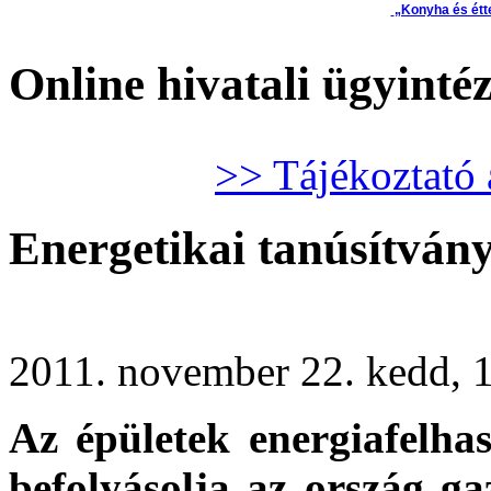
„Konyha és étt
Online hivatali ügyinté
>> Tájékoztató 
Energetikai tanúsítvány
2011. november 22. kedd, 
Az épületek energiafelha
befolyásolja az ország ga