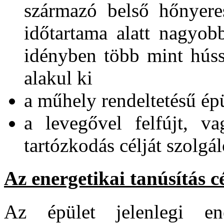
származó belső hőnyeres
időtartama alatt nagyo
idényben több mint hússz
alakul ki
a műhely rendeltetésű épü
a levegővel felfújt, v
tartózkodás célját szolgál
Az energetikai tanúsítás c
Az épület jelenlegi ener