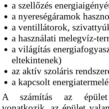
a szellőzés energiaigényé
a nyereségáramok hasznos
a ventillátorok, szivattyú
a használati melegvíz-ter
a világítás energiafogyasz
eltekintenek)
az aktív szoláris rendsze
a kapcsolt energiatermel
A számítás az épület „
vonatkozik, az épület vala