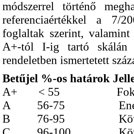
módszerrel történő megha
referenciaértékkel a 7/
foglaltak szerint, valamint
A+-tól I-ig tartó skálá
rendeletben ismertetett száz
Betűjel %-os határok Jell
A+
< 55
Fok
A
56-75
Ene
B
76-95
Kö
C
96-100
Kö