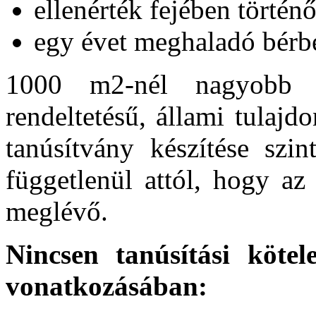
ellenérték fejében történ
egy évet meghaladó bérb
1000 m2-nél nagyobb ha
rendeltetésű, állami tulajd
tanúsítvány készítése szin
függetlenül attól, hogy az
meglévő.
Nincsen tanúsítási kötel
vonatkozásában: