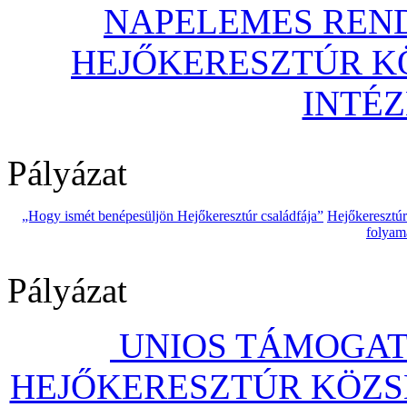
NAPELEMES REND
HEJŐKERESZTÚR 
INTÉ
Pályázat
„Hogy ismét benépesüljön Hejőkeresztúr családfája”
Hejőkeresztú
folyam
Pályázat
UNIOS TÁMOGAT
HEJŐKERESZTÚR KÖZS