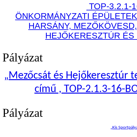
TOP-3.2.1-
ÖNKORMÁNYZATI ÉPÜLETEK
HARSÁNY, MEZŐKÖVESD,
HEJŐKERESZTÚR ÉS
Pályázat
„
Mezőcsát és Hejőkeresztúr te
című , TOP-2.1.3-16-B
Pályázat
„Kis Sportpály