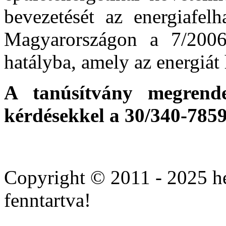
bevezetését az energiafelh
Magyarországon a 7/2006
hatályba, amely az energiát 
A tanúsítvány megrendel
kérdésekkel a 30/340-7859
Cheap
cialis
Copyright © 2011 - 2025 he
10mg
online
fenntartva!
with
overnight.
Buy
brand