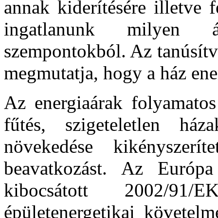
annak kiderítésére illetve 
ingatlanunk milyen á
szempontokból. Az tanúsít
megmutatja, hogy a ház ener
Az energiaárak folyamatos 
fűtés, szigeteletlen há
növekedése kikényszerí
beavatkozást. Az Európa
kibocsátott 2002/91/
épületenergetikai követelm