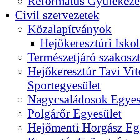
Református Gyülekeze
Civil szervezetek
Közalapítványok
Hejőkeresztúri Isko
Természetjáró szakoszt
Hejőkeresztúr Tavi Vit
Sportegyesület
Nagycsaládosok Egyes
Polgárőr Egyesület
Hejőmenti Horgász Eg