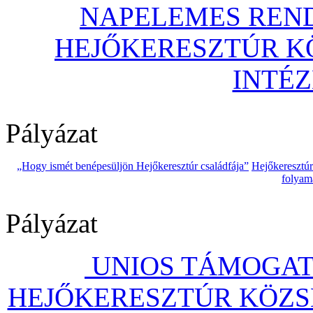
NAPELEMES REND
HEJŐKERESZTÚR 
INTÉ
Pályázat
„Hogy ismét benépesüljön Hejőkeresztúr családfája”
Hejőkeresztú
folyam
Pályázat
UNIOS TÁMOGAT
HEJŐKERESZTÚR KÖZS