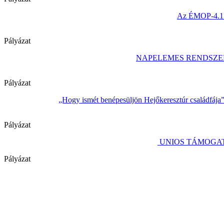
Az ÉMOP-4.1.1/
Pályázat
NAPELEMES RENDSZE
Pályázat
„Hogy ismét benépesüljön Hejőkeresztúr családfája
Pályázat
UNIOS TÁMOGAT
Pályázat