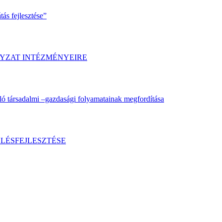
ás fejlesztése”
YZAT INTÉZMÉNYEIRE
ló társadalmi –gazdasági folyamatainak megfordítása
LÉSFEJLESZTÉSE