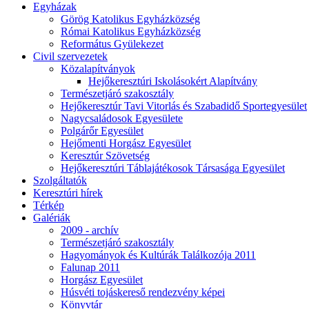
Egyházak
Görög Katolikus Egyházközség
Római Katolikus Egyházközség
Református Gyülekezet
Civil szervezetek
Közalapítványok
Hejőkeresztúri Iskolásokért Alapítvány
Természetjáró szakosztály
Hejőkeresztúr Tavi Vitorlás és Szabadidő Sportegyesület
Nagycsaládosok Egyesülete
Polgárőr Egyesület
Hejőmenti Horgász Egyesület
Keresztúr Szövetség
Hejőkeresztúri Táblajátékosok Társasága Egyesület
Szolgáltatók
Keresztúri hírek
Térkép
Galériák
2009 - archív
Természetjáró szakosztály
Hagyományok és Kultúrák Találkozója 2011
Falunap 2011
Horgász Egyesület
Húsvéti tojáskereső rendezvény képei
Könyvtár