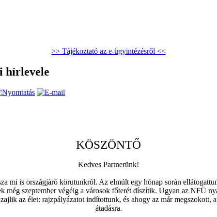
>> Tájékoztató az e-ügyintézésről <<
 hírlevele
KÖSZÖNTŐ
Kedves Partnerünk!
sza mi is országjáró körutunkról. Az elmúlt egy hónap során ellátogat
lyek még szeptember végéig a városok főterét díszítik. Ugyan az NFÜ 
ajlik az élet: rajzpályázatot indítottunk, és ahogy az már megszokott, 
átadásra.