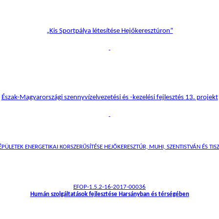
„Kis Sportpálya létesítése Hejőkeresztúron”
Észak-Magyarországi szennyvízelvezetési és -kezelési fejlesztés 13. projekt
ÜLETEK ENERGETIKAI KORSZERŰSÍTÉSE HEJŐKERESZTÚR, MUHI, SZENTISTVÁN ÉS TISZ
EFOP-1.5.2-16-2017-00036
Humán szolgáltatások fejlesztése Harsányban és térségében