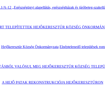
A-12 „Egészségügyi alapellátás, egészségházak és járóbeteg-szakellát
RT TELEPÍTETTEK HEJŐKERESZTÚR KÖZSÉG ÖNKORMÁN
”
Hejőkeresztúr Község Önkormányzata
Elnéptelenedő települések rom
ÁSBÓL VALÓSUL MEG HEJŐKERESZTÚR KÖZSÉG TELEPÜ
A HEJŐ PATAK REKONSTRUKCIÓJA HEJŐKERESZTÚRON