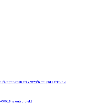
HEJŐKERESZTÚR ÉS KISGYŐR TELEPÜLÉSEKEN
17-00019 számú projekt