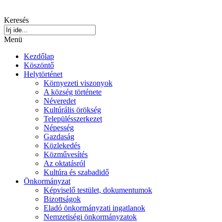
Keresés
Menü
Kezdőlap
Köszöntő
Helytörténet
Környezeti viszonyok
A község története
Néveredet
Kultúrális örökség
Településszerkezet
Népesség
Gazdaság
Közlekedés
Közművesítés
Az oktatásról
Kultúra és szabadidő
Önkormányzat
Képviselő testület, dokumentumok
Bizottságok
Eladó önkormányzati ingatlanok
Nemzetiségi önkormányzatok