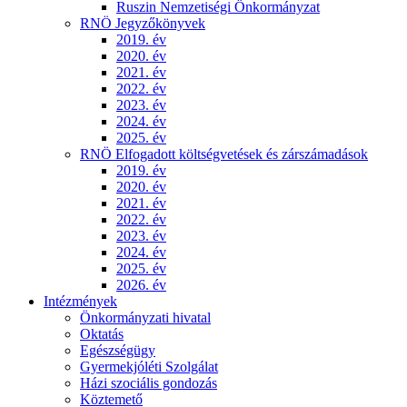
Ruszin Nemzetiségi Önkormányzat
RNÖ Jegyzőkönyvek
2019. év
2020. év
2021. év
2022. év
2023. év
2024. év
2025. év
RNÖ Elfogadott költségvetések és zárszámadások
2019. év
2020. év
2021. év
2022. év
2023. év
2024. év
2025. év
2026. év
Intézmények
Önkormányzati hivatal
Oktatás
Egészségügy
Gyermekjóléti Szolgálat
Házi szociális gondozás
Köztemető