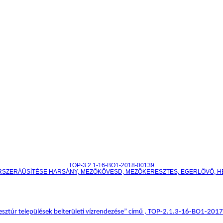
TOP-3.2.1-16-BO1-2018-00139
RSZERÁŰSÍTÉSE HARSÁNY, MEZŐKÖVESD, MEZŐKERESZTES, EGERLÖVŐ, 
sztúr települések belterületi vízrendezése” című , TOP-2.1.3-16-BO1-20