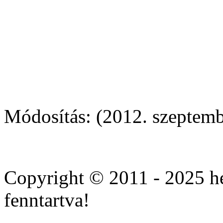
Módosítás: (2012. szeptemb
Cheap
cialis
Copyright © 2011 - 2025 he
10mg
online
fenntartva!
with
overnight.
Buy