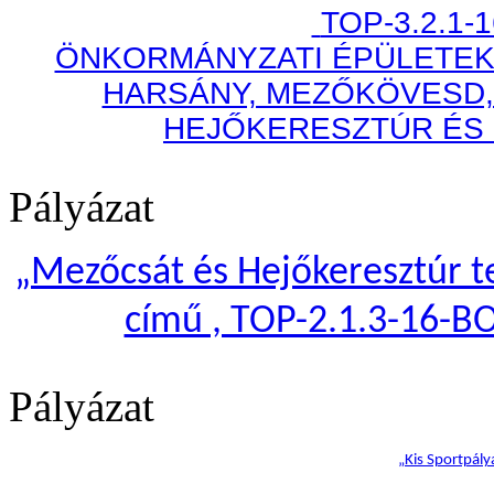
TOP-3.2.1-
ÖNKORMÁNYZATI ÉPÜLETEK
HARSÁNY, MEZŐKÖVESD,
HEJŐKERESZTÚR ÉS
Pályázat
„
Mezőcsát és Hejőkeresztúr te
című , TOP-2.1.3-16-B
Pályázat
„Kis Sportpály