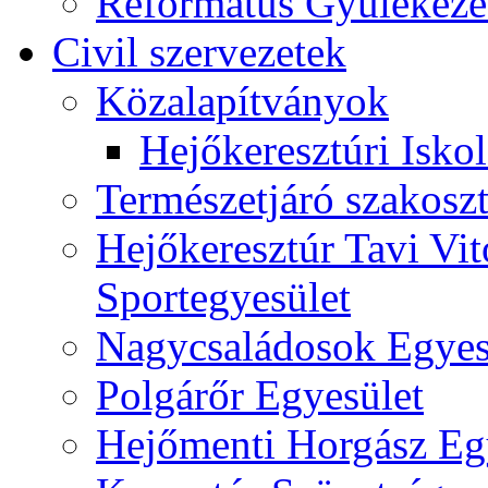
Református Gyülekeze
Civil szervezetek
Közalapítványok
Hejőkeresztúri Isko
Természetjáró szakoszt
Hejőkeresztúr Tavi Vit
Sportegyesület
Nagycsaládosok Egyes
Polgárőr Egyesület
Hejőmenti Horgász Eg