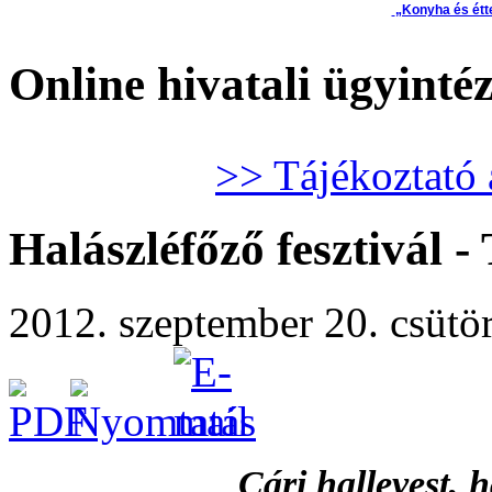
„Konyha és étt
Online hivatali ügyinté
>> Tájékoztató 
Halászléfőző fesztivál -
2012. szeptember 20. csütört
Cári hallevest, h