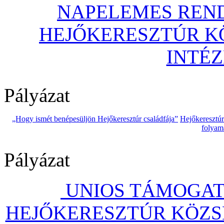
NAPELEMES REND
HEJŐKERESZTÚR 
INTÉ
Pályázat
„Hogy ismét benépesüljön Hejőkeresztúr családfája”
Hejőkeresztú
folyam
Pályázat
UNIOS TÁMOGAT
HEJŐKERESZTÚR KÖZS