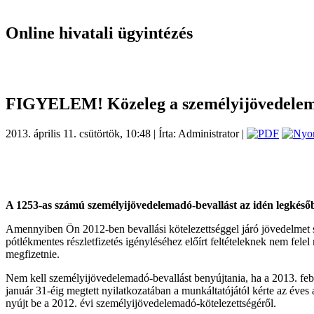
Online hivatali ügyintézés
FIGYELEM! Közeleg a személyijövedelema
2013. április 11. csütörtök, 10:48 | Írta: Administrator |
A 1253-as számú személyijövedelemadó-bevallást az idén legkésőb
Amennyiben Ön 2012-ben bevallási kötelezettséggel járó jövedelmet sze
pótlékmentes részletfizetés igényléséhez előírt feltételeknek nem fele
megfizetnie.
Nem kell személyijövedelemadó-bevallást benyújtania, ha a 2013. februá
január 31-éig megtett nyilatkozatában a munkáltatójától kérte az éves 
nyújt be a 2012. évi személyijövedelemadó-kötelezettségéről.