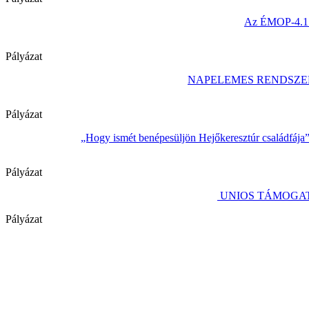
Az ÉMOP-4.1.1/
Pályázat
NAPELEMES RENDSZE
Pályázat
„Hogy ismét benépesüljön Hejőkeresztúr családfája
Pályázat
UNIOS TÁMOGAT
Pályázat