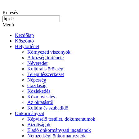
Keresés
Menü
Kezdőlap
Köszöntő
Helytörténet
Környezeti viszonyok
A község története
Néveredet
Kultúrális örökség
Településszerkezet
Népesség
Gazdaság
Közlekedés
Közművesítés
Az oktatásról
Kultúra és szabadidő
Önkormányzat
Képviselő testület, dokumentumok
Bizottságok
Eladó önkormányzati ingatlanok
Nemzetiségi önkormányzatok