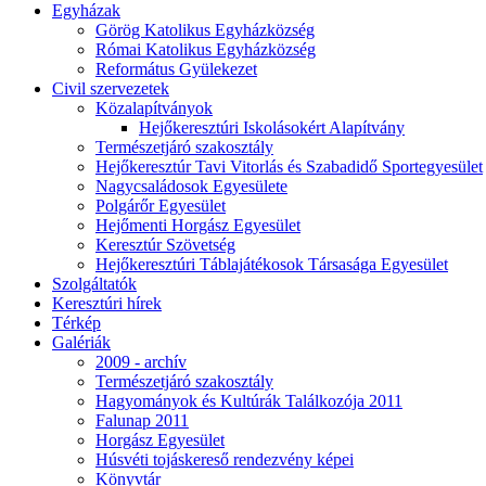
Egyházak
Görög Katolikus Egyházközség
Római Katolikus Egyházközség
Református Gyülekezet
Civil szervezetek
Közalapítványok
Hejőkeresztúri Iskolásokért Alapítvány
Természetjáró szakosztály
Hejőkeresztúr Tavi Vitorlás és Szabadidő Sportegyesület
Nagycsaládosok Egyesülete
Polgárőr Egyesület
Hejőmenti Horgász Egyesület
Keresztúr Szövetség
Hejőkeresztúri Táblajátékosok Társasága Egyesület
Szolgáltatók
Keresztúri hírek
Térkép
Galériák
2009 - archív
Természetjáró szakosztály
Hagyományok és Kultúrák Találkozója 2011
Falunap 2011
Horgász Egyesület
Húsvéti tojáskereső rendezvény képei
Könyvtár