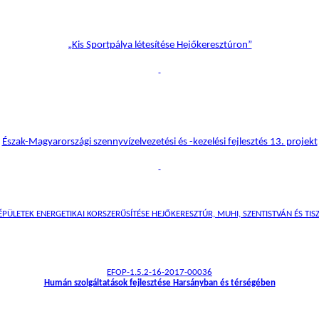
„Kis Sportpálya létesítése Hejőkeresztúron”
Észak-Magyarországi szennyvízelvezetési és -kezelési fejlesztés 13. projekt
ÜLETEK ENERGETIKAI KORSZERŰSÍTÉSE HEJŐKERESZTÚR, MUHI, SZENTISTVÁN ÉS TISZ
EFOP-1.5.2-16-2017-00036
Humán szolgáltatások fejlesztése Harsányban és térségében