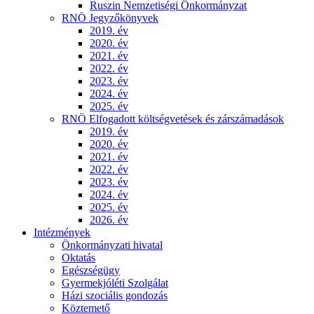
Ruszin Nemzetiségi Önkormányzat
RNÖ Jegyzőkönyvek
2019. év
2020. év
2021. év
2022. év
2023. év
2024. év
2025. év
RNÖ Elfogadott költségvetések és zárszámadások
2019. év
2020. év
2021. év
2022. év
2023. év
2024. év
2025. év
2026. év
Intézmények
Önkormányzati hivatal
Oktatás
Egészségügy
Gyermekjóléti Szolgálat
Házi szociális gondozás
Köztemető