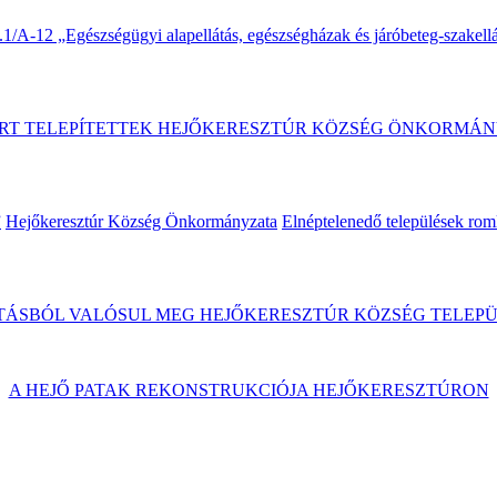
A-12 „Egészségügyi alapellátás, egészségházak és járóbeteg-szakellát
RT TELEPÍTETTEK HEJŐKERESZTÚR KÖZSÉG ÖNKORMÁN
”
Hejőkeresztúr Község Önkormányzata
Elnéptelenedő települések rom
ÁSBÓL VALÓSUL MEG HEJŐKERESZTÚR KÖZSÉG TELEPÜ
A HEJŐ PATAK REKONSTRUKCIÓJA HEJŐKERESZTÚRON