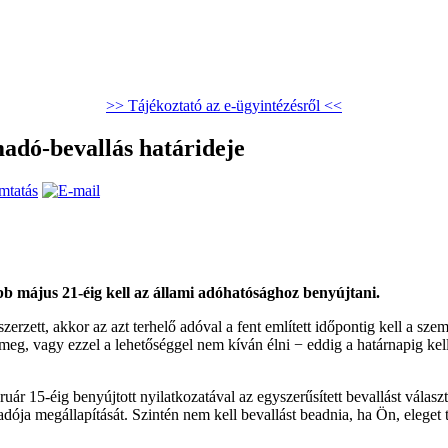
>> Tájékoztató az e-ügyintézésről <<
dó-bevallás határideje
b május 21-éig kell az állami adóhatósághoz benyújtani.
rzett, akkor az azt terhelő adóval a fent említett időpontig kell a sz
l meg, vagy ezzel a lehetőséggel nem kíván élni − eddig a határnapig kell
r 15-éig benyújtott nyilatkozatával az egyszerűsített bevallást választ
adója megállapítását. Szintén nem kell bevallást beadnia, ha Ön, eleget