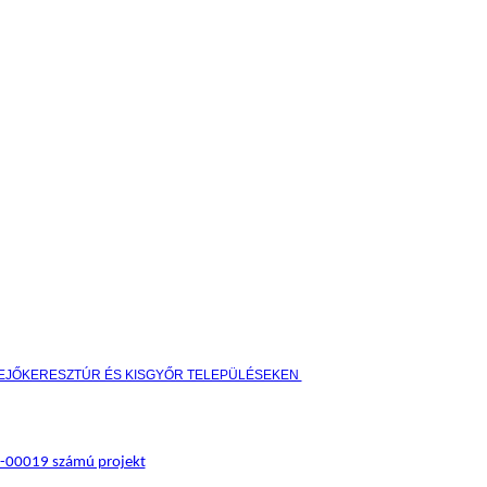
HEJŐKERESZTÚR ÉS KISGYŐR TELEPÜLÉSEKEN
17-00019 számú projekt