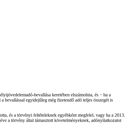
emélyijövedelemadó-bevallása keretében elszámolnia, és − ha a
 a bevallással egyidejűleg még fizetendő adó teljes összegét is
otta, és a törvényi feltételeknek egyébként megfelel, vagy ha a 2013.
 téve a törvény által támasztott követelményeknek, adónyilatkozatot