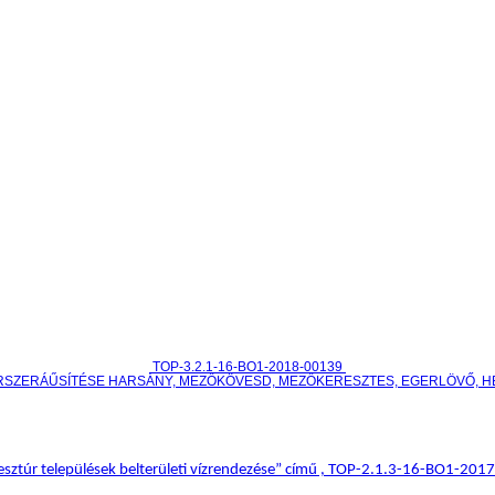
TOP-3.2.1-16-BO1-2018-00139
RSZERÁŰSÍTÉSE HARSÁNY, MEZŐKÖVESD, MEZŐKERESZTES, EGERLÖVŐ, 
sztúr települések belterületi vízrendezése” című , TOP-2.1.3-16-BO1-20