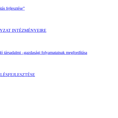
ás fejlesztése”
YZAT INTÉZMÉNYEIRE
ló társadalmi –gazdasági folyamatainak megfordítása
LÉSFEJLESZTÉSE