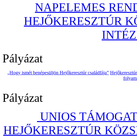
NAPELEMES REND
HEJŐKERESZTÚR 
INTÉ
Pályázat
„Hogy ismét benépesüljön Hejőkeresztúr családfája”
Hejőkeresztú
folyam
Pályázat
UNIOS TÁMOGAT
HEJŐKERESZTÚR KÖZS