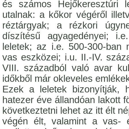
és számos Hejőkeresztúri l
utalnak: a kőkor végéről ill
réztárgyak; a rézkori úgyne
díszítésű agyagedényei; i.e
leletek; az i.e. 500-300-ban
vas eszközei; i.u. II.-IV. száz
VIII. századból való avar ku
időkből már okleveles emlékek
Ezek a leletek bizonyítják,
hatezer éve állandóan lakott f
következtetni lehet az itt élt 
végén élt, valamint a vas-