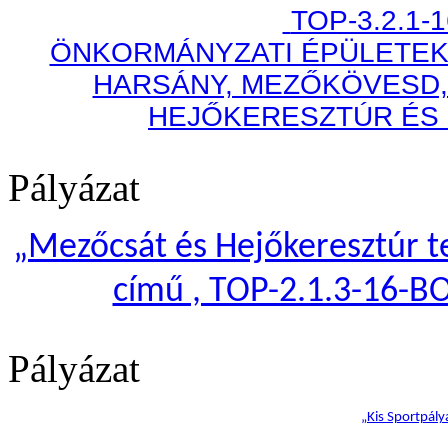
TOP-3.2.1-
ÖNKORMÁNYZATI ÉPÜLETEK
HARSÁNY, MEZŐKÖVESD,
HEJŐKERESZTÚR ÉS
Pályázat
„
Mezőcsát és Hejőkeresztúr te
című , TOP-2.1.3-16-B
Pályázat
„Kis Sportpály