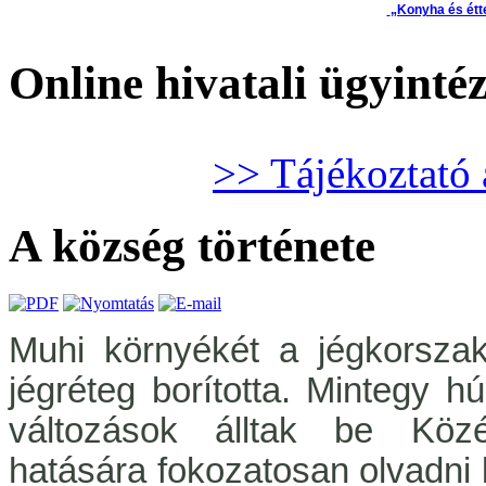
„Konyha és étt
Online hivatali ügyinté
>> Tájékoztató 
A község története
Muhi környékét a jégkorsza
jégréteg borította. Mintegy h
változások álltak be Közé
hatására fokozatosan olvadni k