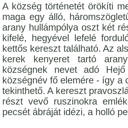
A község történetét örökíti m
maga egy álló, háromszögletű
arany hullámpólya oszt két ré
kifelé, hegyével lefelé fordu
kettős kereszt található. Az a
kerek kenyeret tartó arany
községnek nevet adó Hejő 
községnév fő elemére - így a
tekinthető. A kereszt pravoszl
részt vevő ruszinokra emlék
pecsét ábráját idézi, a holló pe