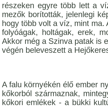
részeken egyre több lett a ví
mezők borították, jelenlegi ké
hogy több volt a víz, mint ma.
folyóágak, holtágak, erek, 
Akkor még a Szinva patak is ez
végén beleveszett a Hejőkere
A falu környékén élő ember nyo
kőkorból származnak, mintegy
kőkori emlékek - a bükki kul