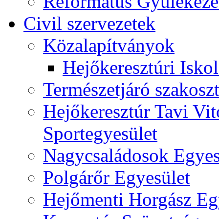
Református Gyülekeze
Civil szervezetek
Közalapítványok
Hejőkeresztúri Isko
Természetjáró szakoszt
Hejőkeresztúr Tavi Vit
Sportegyesület
Nagycsaládosok Egyes
Polgárőr Egyesület
Hejőmenti Horgász Eg