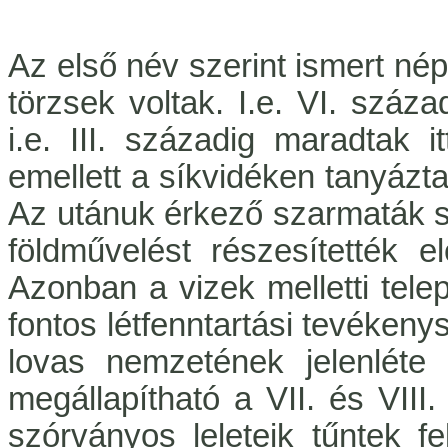
Az első név szerint ismert nép
törzsek voltak. I.e. VI. száz
i.e. III. századig maradtak i
emellett a síkvidéken tanyázta
Az utánuk érkező szarmaták szi
földművelést részesítették e
Azonban a vizek melletti telep
fontos létfenntartási tevékeny
lovas nemzetének jelenléte
megállapítható a VII. és VII
szórványos leleteik tűntek