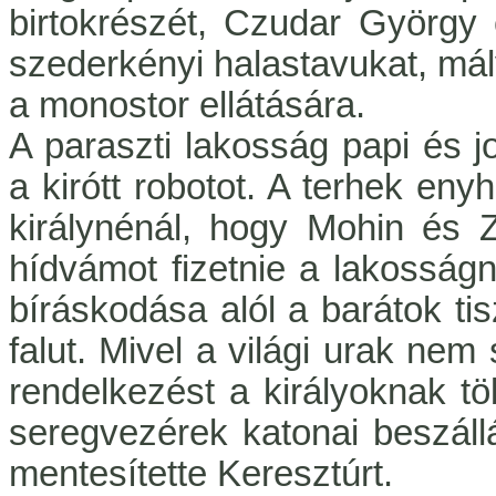
birtokrészét, Czudar György 
szederkényi halastavukat, má
a monostor ellátására.
A paraszti lakosság papi és job
a kirótt robotot. A terhek eny
királynénál, hogy Mohin és Z
hídvámot fizetnie a lakosságna
bíráskodása alól a barátok tis
falut. Mivel a világi urak nem
rendelkezést a királyoknak tö
seregvezérek katonai beszállá
mentesítette Keresztúrt.