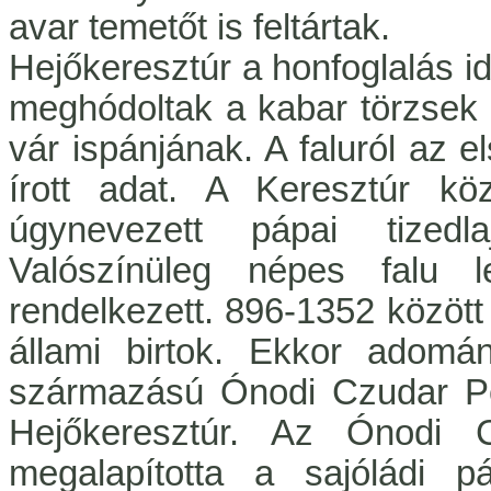
avar temetőt is feltártak.
Hejőkeresztúr a honfoglalás ide
meghódoltak a kabar törzsek el
vár ispánjának. A faluról az
írott adat. A Keresztúr kö
úgynevezett pápai tizedl
Valószínüleg népes falu le
rendelkezett. 896-1352 között
állami birtok. Ekkor adomá
származású Ónodi Czudar Pé
Hejőkeresztúr. Az Ónodi
megalapította a sajóládi p