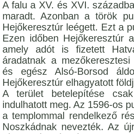
A falu a XV. és XVI. századba
maradt. Azonban a török pus
Hejőkeresztúr leégett. Ezt a pu
Ezen időben Hejőkeresztúr a t
amely adót is fizetett Hat
áradatnak a mezőkeresztesi 
és egész Alsó-Borsod áldo
Hejőkeresztúr elhagyatott föld
A terület betelepítése cs
indulhatott meg. Az 1596-os pus
a templommal rendelkező rész
Noszkádnak nevezték. Az újr