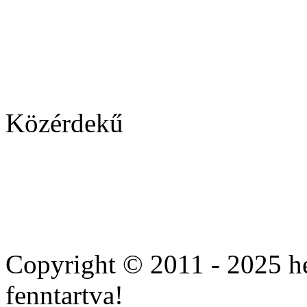
Közérdekű
Cheap
cialis
Copyright © 2011 - 2025 he
10mg
online
fenntartva!
with
overnight.