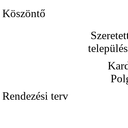
Köszöntő
Szerete
települé
Kard
Pol
Rendezési terv