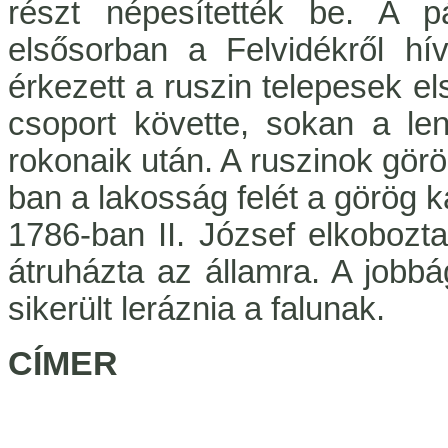
részt népesítették be. A p
elsősorban a Felvidékről hí
érkezett a ruszin telepesek e
csoport követte, sokan a len
rokonaik után. A ruszinok görö
ban a lakosság felét a görög k
1786-ban II. József elkobozta
átruházta az államra. A jobb
sikerült leráznia a falunak.
CÍMER