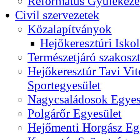
Református Gyülekeze
Civil szervezetek
Közalapítványok
Hejőkeresztúri Isko
Természetjáró szakoszt
Hejőkeresztúr Tavi Vit
Sportegyesület
Nagycsaládosok Egyes
Polgárőr Egyesület
Hejőmenti Horgász Eg