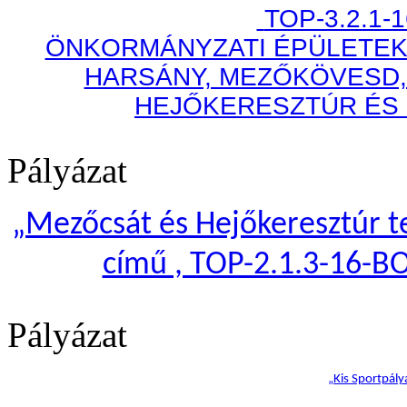
TOP-3.2.1-
ÖNKORMÁNYZATI ÉPÜLETEK
HARSÁNY, MEZŐKÖVESD,
HEJŐKERESZTÚR ÉS
Pályázat
„
Mezőcsát és Hejőkeresztúr te
című , TOP-2.1.3-16-B
Pályázat
„Kis Sportpály