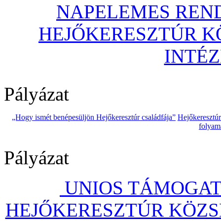
NAPELEMES REND
HEJŐKERESZTÚR 
INTÉ
Pályázat
„Hogy ismét benépesüljön Hejőkeresztúr családfája”
Hejőkeresztú
folyam
Pályázat
UNIOS TÁMOGAT
HEJŐKERESZTÚR KÖZS