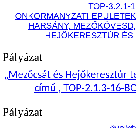
TOP-3.2.1-
ÖNKORMÁNYZATI ÉPÜLETEK
HARSÁNY, MEZŐKÖVESD,
HEJŐKERESZTÚR ÉS
Pályázat
„
Mezőcsát és Hejőkeresztúr te
című , TOP-2.1.3-16-B
Pályázat
„Kis Sportpály