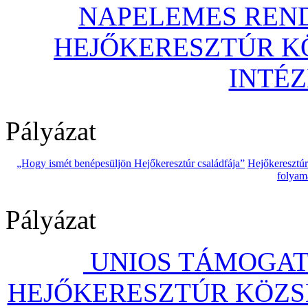
NAPELEMES REND
HEJŐKERESZTÚR 
INTÉ
Pályázat
„Hogy ismét benépesüljön Hejőkeresztúr családfája”
Hejőkeresztú
folyam
Pályázat
UNIOS TÁMOGAT
HEJŐKERESZTÚR KÖZS