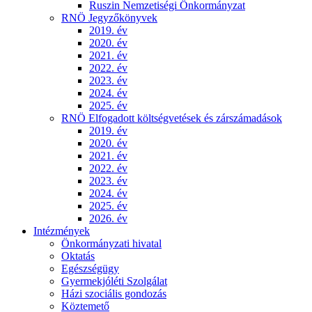
Ruszin Nemzetiségi Önkormányzat
RNÖ Jegyzőkönyvek
2019. év
2020. év
2021. év
2022. év
2023. év
2024. év
2025. év
RNÖ Elfogadott költségvetések és zárszámadások
2019. év
2020. év
2021. év
2022. év
2023. év
2024. év
2025. év
2026. év
Intézmények
Önkormányzati hivatal
Oktatás
Egészségügy
Gyermekjóléti Szolgálat
Házi szociális gondozás
Köztemető