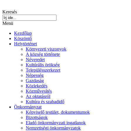
Keresés
Menü
Kezdőlap
Köszöntő
Helytörténet
Környezeti viszonyok
A község története
Néveredet
Kultúrális örökség
Településszerkezet
Népesség
Gazdaság
Közlekedés
Közművesítés
Az oktatásról
Kultúra és szabadidő
Önkormányzat
Képviselő testület, dokumentumok
Bizottságok
Eladó önkormányzati ingatlanok
Nemzetiségi önkormányzatok