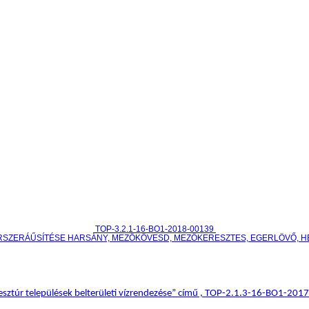
TOP-3.2.1-16-BO1-2018-00139
RSZERÁŰSÍTÉSE HARSÁNY, MEZŐKÖVESD, MEZŐKERESZTES, EGERLÖVŐ, 
sztúr települések belterületi vízrendezése” című , TOP-2.1.3-16-BO1-20