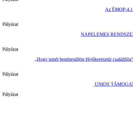
Az ÉMOP-4.1.1/
Pályázat
NAPELEMES RENDSZE
Pályázat
„Hogy ismét benépesüljön Hejőkeresztúr családfája
Pályázat
UNIOS TÁMOGAT
Pályázat