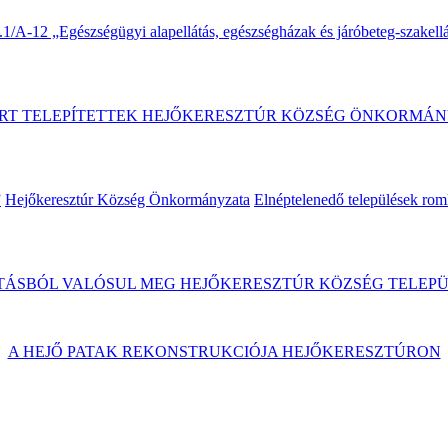
A-12 „Egészségügyi alapellátás, egészségházak és járóbeteg-szakellát
RT TELEPÍTETTEK HEJŐKERESZTÚR KÖZSÉG ÖNKORMÁN
”
Hejőkeresztúr Község Önkormányzata
Elnéptelenedő települések rom
ÁSBÓL VALÓSUL MEG HEJŐKERESZTÚR KÖZSÉG TELEPÜ
A HEJŐ PATAK REKONSTRUKCIÓJA HEJŐKERESZTÚRON