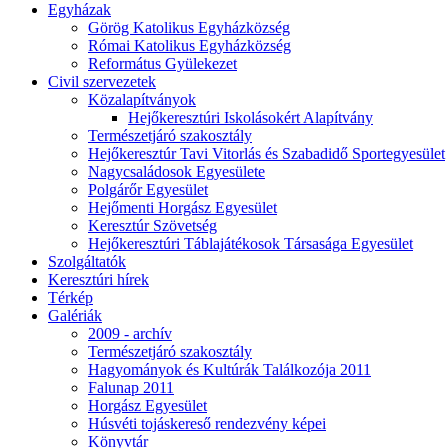
Egyházak
Görög Katolikus Egyházközség
Római Katolikus Egyházközség
Református Gyülekezet
Civil szervezetek
Közalapítványok
Hejőkeresztúri Iskolásokért Alapítvány
Természetjáró szakosztály
Hejőkeresztúr Tavi Vitorlás és Szabadidő Sportegyesület
Nagycsaládosok Egyesülete
Polgárőr Egyesület
Hejőmenti Horgász Egyesület
Keresztúr Szövetség
Hejőkeresztúri Táblajátékosok Társasága Egyesület
Szolgáltatók
Keresztúri hírek
Térkép
Galériák
2009 - archív
Természetjáró szakosztály
Hagyományok és Kultúrák Találkozója 2011
Falunap 2011
Horgász Egyesület
Húsvéti tojáskereső rendezvény képei
Könyvtár