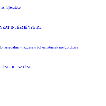
ás fejlesztése”
YZAT INTÉZMÉNYEIRE
ló társadalmi –gazdasági folyamatainak megfordítása
LÉSFEJLESZTÉSE