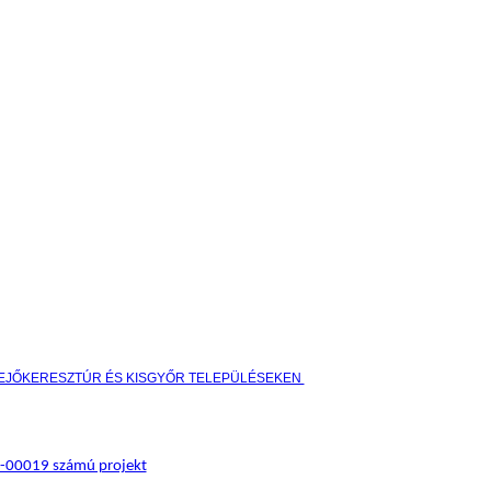
HEJŐKERESZTÚR ÉS KISGYŐR TELEPÜLÉSEKEN
17-00019 számú projekt