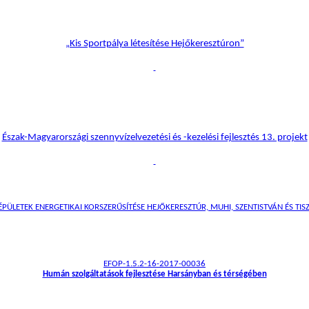
„Kis Sportpálya létesítése Hejőkeresztúron”
Észak-Magyarországi szennyvízelvezetési és -kezelési fejlesztés 13. projekt
ÜLETEK ENERGETIKAI KORSZERŰSÍTÉSE HEJŐKERESZTÚR, MUHI, SZENTISTVÁN ÉS TISZ
EFOP-1.5.2-16-2017-00036
Humán szolgáltatások fejlesztése Harsányban és térségében