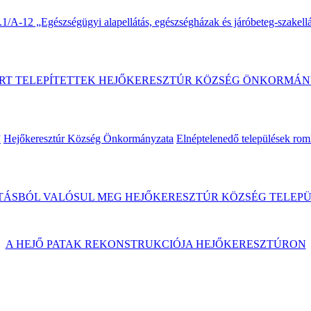
A-12 „Egészségügyi alapellátás, egészségházak és járóbeteg-szakellát
RT TELEPÍTETTEK HEJŐKERESZTÚR KÖZSÉG ÖNKORMÁN
”
Hejőkeresztúr Község Önkormányzata
Elnéptelenedő települések rom
ÁSBÓL VALÓSUL MEG HEJŐKERESZTÚR KÖZSÉG TELEPÜ
A HEJŐ PATAK REKONSTRUKCIÓJA HEJŐKERESZTÚRON