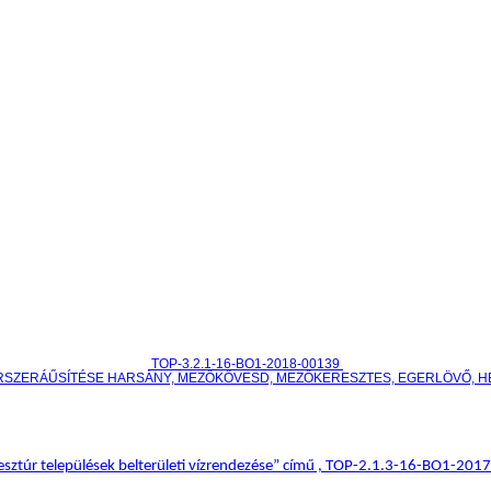
TOP-3.2.1-16-BO1-2018-00139
RSZERÁŰSÍTÉSE HARSÁNY, MEZŐKÖVESD, MEZŐKERESZTES, EGERLÖVŐ, 
sztúr települések belterületi vízrendezése” című , TOP-2.1.3-16-BO1-20