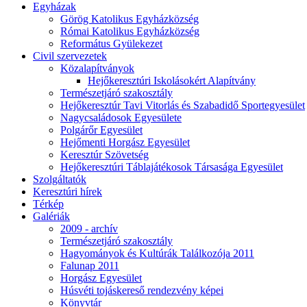
Egyházak
Görög Katolikus Egyházközség
Római Katolikus Egyházközség
Református Gyülekezet
Civil szervezetek
Közalapítványok
Hejőkeresztúri Iskolásokért Alapítvány
Természetjáró szakosztály
Hejőkeresztúr Tavi Vitorlás és Szabadidő Sportegyesület
Nagycsaládosok Egyesülete
Polgárőr Egyesület
Hejőmenti Horgász Egyesület
Keresztúr Szövetség
Hejőkeresztúri Táblajátékosok Társasága Egyesület
Szolgáltatók
Keresztúri hírek
Térkép
Galériák
2009 - archív
Természetjáró szakosztály
Hagyományok és Kultúrák Találkozója 2011
Falunap 2011
Horgász Egyesület
Húsvéti tojáskereső rendezvény képei
Könyvtár