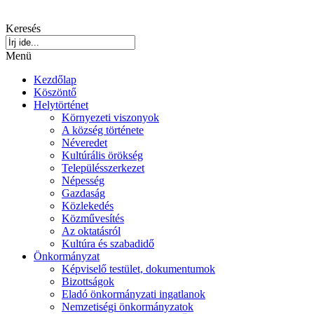
Keresés
Menü
Kezdőlap
Köszöntő
Helytörténet
Környezeti viszonyok
A község története
Néveredet
Kultúrális örökség
Településszerkezet
Népesség
Gazdaság
Közlekedés
Közművesítés
Az oktatásról
Kultúra és szabadidő
Önkormányzat
Képviselő testület, dokumentumok
Bizottságok
Eladó önkormányzati ingatlanok
Nemzetiségi önkormányzatok