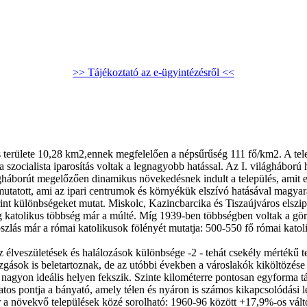
>> Tájékoztató az e-ügyintézésről <<
s területe 10,28 km2,ennek megfelelően a népsűrűség 111 fő/km2. A te
 szocialista iparosítás voltak a legnagyobb hatással. Az I. világháború
ilágháborút megelőzően dinamikus növekedésnek indult a település, amit
mutatott, ami az ipari centrumok és környékük elszívó hatásával magy
erint különbségeket mutat. Miskolc, Kazincbarcika és Tiszaújváros elszip
g katolikus többség már a múlté. Míg 1939-ben többségben voltak a gör
goszlás már a római katolikusok fölényét mutatja: 500-550 fő római kato
 élveszületések és halálozások különbsége -2 - tehát csekély mértékű t
zgások is beletartoznak, de az utóbbi években a városlakók kiköltözése 
nagyon ideális helyen fekszik. Szinte kilométerre pontosan egyforma tá
os pontja a bányató, amely télen és nyáron is számos kikapcsolódási l
 a növekvő települések közé sorolható: 1960-96 között +17,9%-os vált