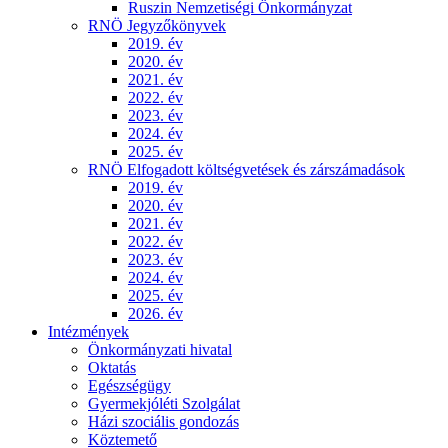
Ruszin Nemzetiségi Önkormányzat
RNÖ Jegyzőkönyvek
2019. év
2020. év
2021. év
2022. év
2023. év
2024. év
2025. év
RNÖ Elfogadott költségvetések és zárszámadások
2019. év
2020. év
2021. év
2022. év
2023. év
2024. év
2025. év
2026. év
Intézmények
Önkormányzati hivatal
Oktatás
Egészségügy
Gyermekjóléti Szolgálat
Házi szociális gondozás
Köztemető