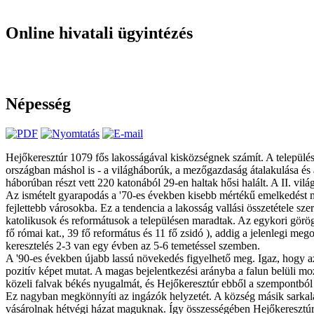
Online hivatali ügyintézés
Népesség
Hejőkeresztúr 1079 fős lakosságával kisközségnek számít. A települé
országban máshol is - a világháborúk, a mezőgazdaság átalakulása és a
háborúban részt vett 220 katonából 29-en haltak hősi halált. A II. v
Az ismételt gyarapodás a '70-es években kisebb mértékű emelkedést 
fejlettebb városokba. Ez a tendencia a lakosság vallási összetétele sz
katolikusok és reformátusok a településen maradtak. Az egykori görö
fő római kat., 39 fő református és 11 fő zsidó ), addig a jelenlegi me
keresztelés 2-3 van egy évben az 5-6 temetéssel szemben.
A '90-es években újabb lassú növekedés figyelhető meg. Igaz, hogy az
pozitív képet mutat. A magas bejelentkezési arányba a falun belüli mo
közeli falvak békés nyugalmát, és Hejőkeresztúr ebből a szempontból 
Ez nagyban megkönnyíti az ingázók helyzetét. A község másik sarkalat
vásárolnak hétvégi házat maguknak. Így összességében Hejőkeresztúr