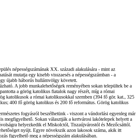
lepülés népességszámának XX. századi alakulására - mint az
 hatását mutatja egy kisebb visszaesés a népességszámban - a
 egy újabb háborús hullámvölgy követett.
arázható. A jobb munkalehetőségek reményében sokan települtek be a
pantotta a görög katolikus fiatalok nagy részét, míg a római
ög katolikusok a római katolikusokkal szemben (394 fő gör. kat., 325
likus; 400 fő görög katolikus és 200 fő református. Görög katolikus
ermészetes fogyásról beszélhetünk - viszont a vándorlási egyenleg már
is megfigyelhető. Sokan választják a kertvárosi lakótelepek helyett a
volságra helyezkedik el Miskolctól, Tiszaújvárostól és Mezőcsáttól.
ehetőséget nyújt. Egyre növekszik azon lakosok száma, akik itt
ozás figyelhető meg a népességszám alakulásában.