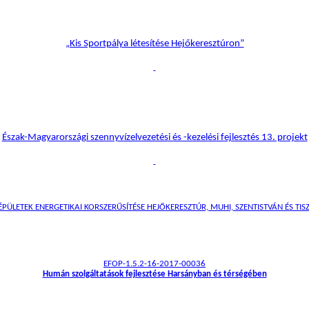
„Kis Sportpálya létesítése Hejőkeresztúron”
Észak-Magyarországi szennyvízelvezetési és -kezelési fejlesztés 13. projekt
ÜLETEK ENERGETIKAI KORSZERŰSÍTÉSE HEJŐKERESZTÚR, MUHI, SZENTISTVÁN ÉS TISZ
EFOP-1.5.2-16-2017-00036
Humán szolgáltatások fejlesztése Harsányban és térségében