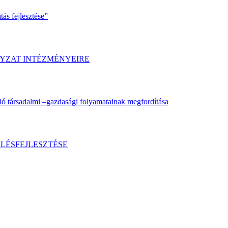
ás fejlesztése”
YZAT INTÉZMÉNYEIRE
ló társadalmi –gazdasági folyamatainak megfordítása
LÉSFEJLESZTÉSE