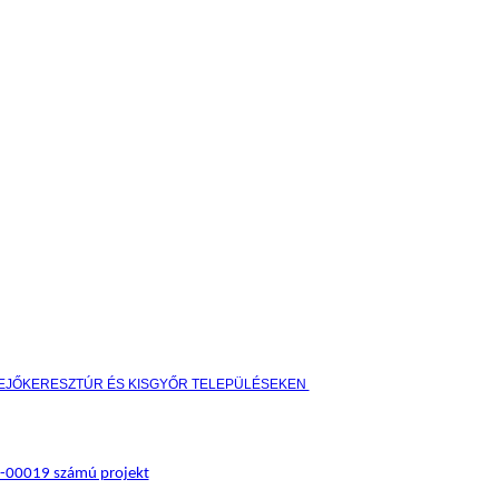
HEJŐKERESZTÚR ÉS KISGYŐR TELEPÜLÉSEKEN
17-00019 számú projekt