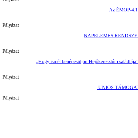
Az ÉMOP-4.1.1/
Pályázat
NAPELEMES RENDSZE
Pályázat
„Hogy ismét benépesüljön Hejőkeresztúr családfája
Pályázat
UNIOS TÁMOGAT
Pályázat