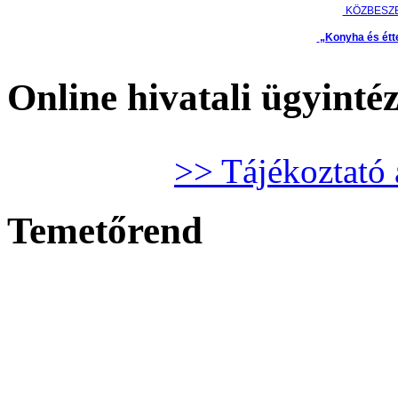
KÖZBESZ
„Konyha és étt
Online hivatali ügyinté
>> Tájékoztató 
Temetőrend