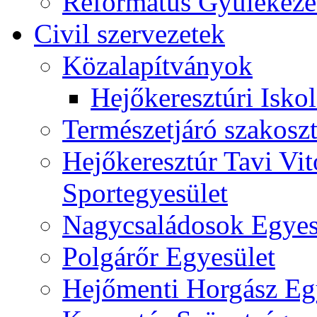
Református Gyülekeze
Civil szervezetek
Közalapítványok
Hejőkeresztúri Isko
Természetjáró szakoszt
Hejőkeresztúr Tavi Vit
Sportegyesület
Nagycsaládosok Egyes
Polgárőr Egyesület
Hejőmenti Horgász Eg