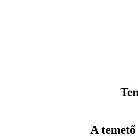
Te
A temető 