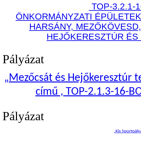
TOP-3.2.1-
ÖNKORMÁNYZATI ÉPÜLETEK
HARSÁNY, MEZŐKÖVESD,
HEJŐKERESZTÚR ÉS
Pályázat
„
Mezőcsát és Hejőkeresztúr te
című , TOP-2.1.3-16-B
Pályázat
„Kis Sportpály