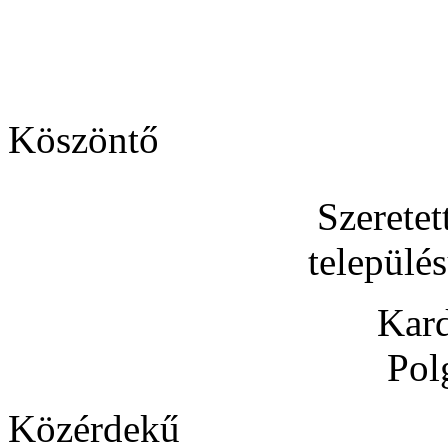
Köszöntő
Szerete
települé
Kard
Pol
Közérdekű