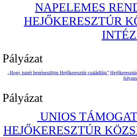
NAPELEMES REND
HEJŐKERESZTÚR 
INTÉ
Pályázat
„Hogy ismét benépesüljön Hejőkeresztúr családfája”
Hejőkeresztú
folyam
Pályázat
UNIOS TÁMOGAT
HEJŐKERESZTÚR KÖZS