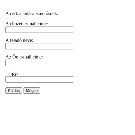
A cikk ajánlása ismerősnek.
A címzett e-mail címe:
A feladó neve:
Az Ön e-mail címe:
Tárgy:
Küldés
Mégse