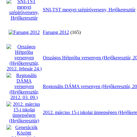
SNI-TST megyei szépíróverseny, Hejőkeresztúr
Farsang 2012
(165)
Országos Hétpróba versenyen (Hejőkeresztúr, 20
Regionális DÁMA versenyen (Hejőkeresztúr, 201
2012. március 15-i iskolai ünnepségen (Hejőker