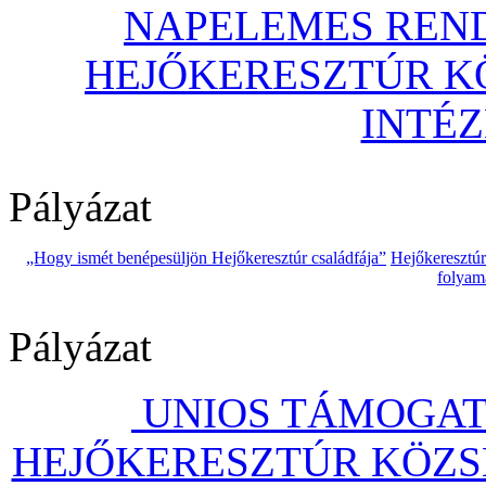
NAPELEMES REND
HEJŐKERESZTÚR 
INTÉ
Pályázat
„Hogy ismét benépesüljön Hejőkeresztúr családfája”
Hejőkeresztú
folyam
Pályázat
UNIOS TÁMOGAT
HEJŐKERESZTÚR KÖZS