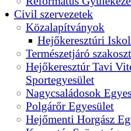
Református Gyülekeze
Civil szervezetek
Közalapítványok
Hejőkeresztúri Isko
Természetjáró szakoszt
Hejőkeresztúr Tavi Vit
Sportegyesület
Nagycsaládosok Egyes
Polgárőr Egyesület
Hejőmenti Horgász Eg