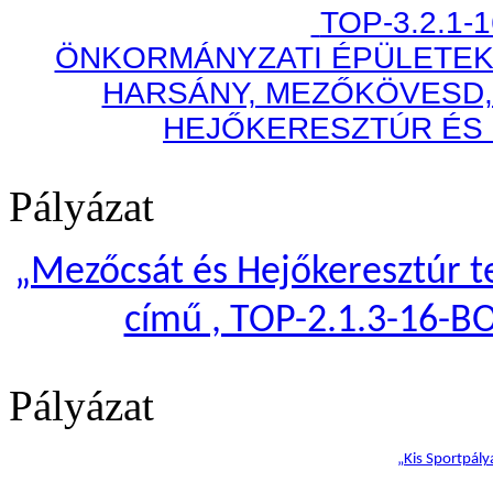
TOP-3.2.1-
ÖNKORMÁNYZATI ÉPÜLETEK
HARSÁNY, MEZŐKÖVESD,
HEJŐKERESZTÚR ÉS
Pályázat
„
Mezőcsát és Hejőkeresztúr te
című , TOP-2.1.3-16-B
Pályázat
„Kis Sportpály