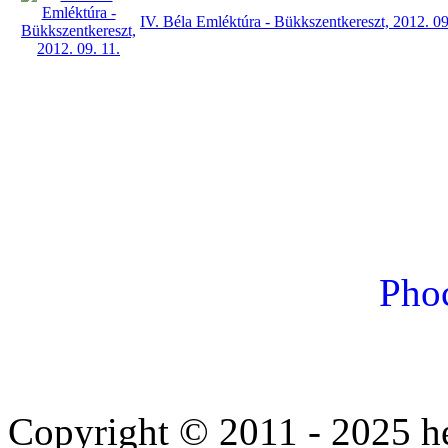
IV. Béla Emléktúra - Bükkszentkereszt, 2012. 09
Phoc
Cheap
cialis
Copyright © 2011 - 2025 he
10mg