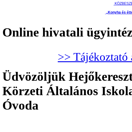
KÖZBESZ
„Konyha és étt
Online hivatali ügyinté
>> Tájékoztató 
Üdvözöljük Hejőkeresztú
Körzeti Általános Isko
Óvoda