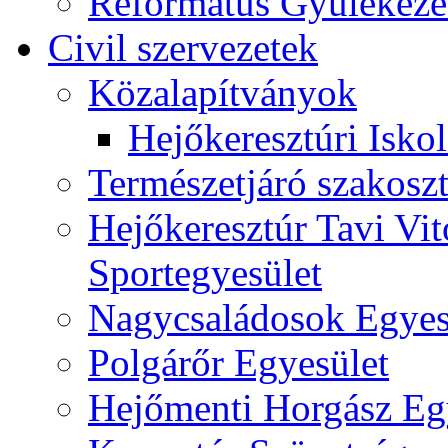
Református Gyülekeze
Civil szervezetek
Közalapítványok
Hejőkeresztúri Isko
Természetjáró szakoszt
Hejőkeresztúr Tavi Vit
Sportegyesület
Nagycsaládosok Egyes
Polgárőr Egyesület
Hejőmenti Horgász Eg