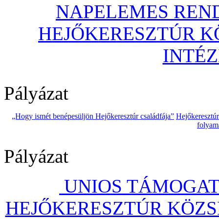
NAPELEMES REND
HEJŐKERESZTÚR 
INTÉ
Pályázat
„Hogy ismét benépesüljön Hejőkeresztúr családfája”
Hejőkeresztú
folyam
Pályázat
UNIOS TÁMOGAT
HEJŐKERESZTÚR KÖZS