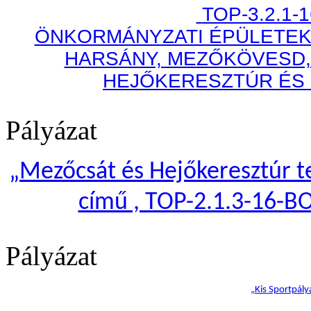
TOP-3.2.1-
ÖNKORMÁNYZATI ÉPÜLETEK
HARSÁNY, MEZŐKÖVESD,
HEJŐKERESZTÚR ÉS
Pályázat
„
Mezőcsát és Hejőkeresztúr te
című , TOP-2.1.3-16-B
Pályázat
„Kis Sportpály