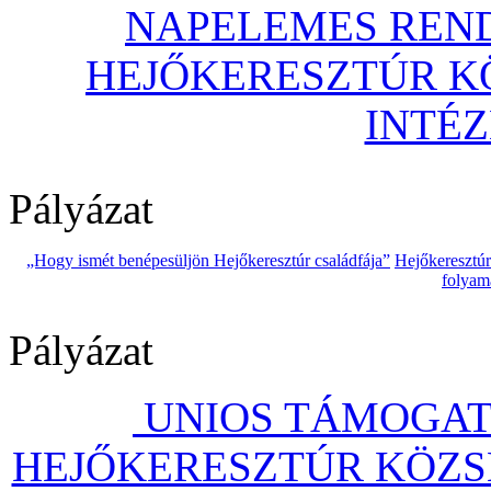
NAPELEMES REND
HEJŐKERESZTÚR 
INTÉ
Pályázat
„Hogy ismét benépesüljön Hejőkeresztúr családfája”
Hejőkeresztú
folyam
Pályázat
UNIOS TÁMOGAT
HEJŐKERESZTÚR KÖZS