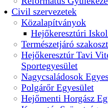
Református Gyülekeze
Civil szervezetek
Közalapítványok
Hejőkeresztúri Isko
Természetjáró szakoszt
Hejőkeresztúr Tavi Vit
Sportegyesület
Nagycsaládosok Egyes
Polgárőr Egyesület
Hejőmenti Horgász Eg