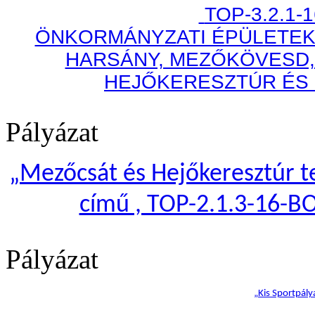
TOP-3.2.1-
ÖNKORMÁNYZATI ÉPÜLETEK
HARSÁNY, MEZŐKÖVESD,
HEJŐKERESZTÚR ÉS
Pályázat
„
Mezőcsát és Hejőkeresztúr te
című , TOP-2.1.3-16-B
Pályázat
„Kis Sportpály