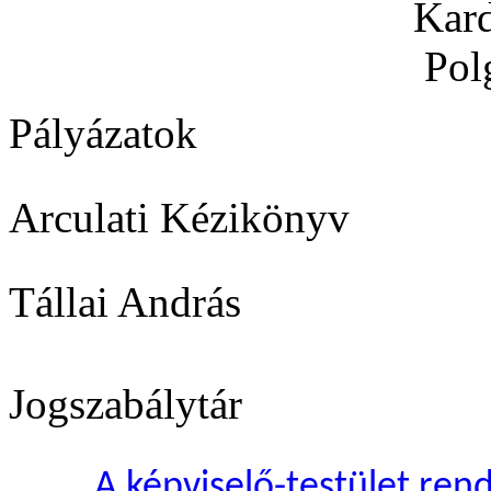
Kard
Pol
Pályázatok
Arculati Kézikönyv
Tállai András
Jogszabálytár
A képviselő-testület rend