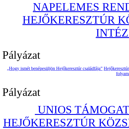
NAPELEMES REND
HEJŐKERESZTÚR 
INTÉ
Pályázat
„Hogy ismét benépesüljön Hejőkeresztúr családfája”
Hejőkeresztú
folyam
Pályázat
UNIOS TÁMOGAT
HEJŐKERESZTÚR KÖZS