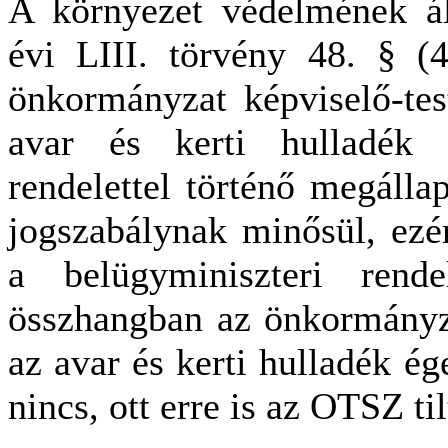
A környezet védelmének ált
évi LIII. törvény 48. § (4
önkormányzat képviselő-tes
avar és kerti hulladék 
rendelettel történő megálla
jogszabálynak minősül, ezér
a belügyminiszteri rende
összhangban az önkormányza
az avar és kerti hulladék ég
nincs, ott erre is az OTSZ ti