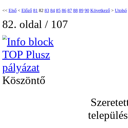
<<
Első
<
Előző
81
82
83
84
85
86
87
88
89
90
Következő
>
Utolsó
82. oldal / 107
Köszöntő
Szerete
települé