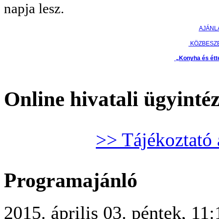
napja lesz.
AJÁNL
KÖZBESZ
„Konyha és étt
Online hivatali ügyinté
>> Tájékoztató 
Programajánló
2015. április 03. péntek, 11: