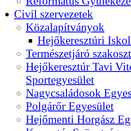
Református Gyülekeze
Civil szervezetek
Közalapítványok
Hejőkeresztúri Isko
Természetjáró szakoszt
Hejőkeresztúr Tavi Vit
Sportegyesület
Nagycsaládosok Egyes
Polgárőr Egyesület
Hejőmenti Horgász Eg