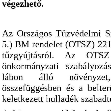
végezhető.
Az Országos Tűzvédelmi Sza
5.) BM rendelet (OTSZ) 221-
tűzgyújtásról. Az OTSZ
önkormányzati szabályozá
lábon álló növényzet,
összefüggésben és a belter
keletkezett hulladék szabadté