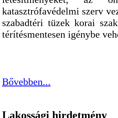
katasztrófavédelmi szerv ve
szabadtéri tüzek korai szak
térítésmentesen igénybe veh
Bővebben...
Lakossági hirdetmény