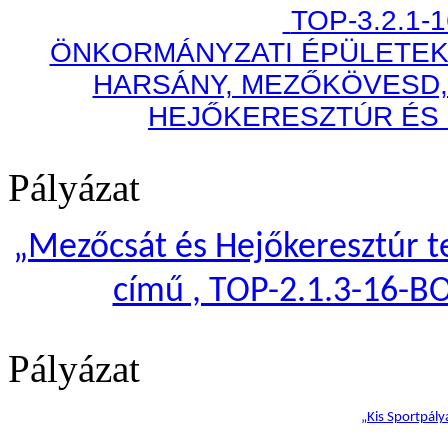
TOP-3.2.1-
ÖNKORMÁNYZATI ÉPÜLETEK
HARSÁNY, MEZŐKÖVESD,
HEJŐKERESZTÚR ÉS
Pályázat
„
Mezőcsát és Hejőkeresztúr te
című , TOP-2.1.3-16-B
Pályázat
„Kis Sportpály