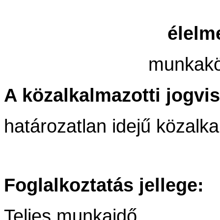
élelm
munkakör
A közalkalmazotti jogvi
határozatlan idejű közalka
Foglalkoztatás jellege:
Teljes munkaidő