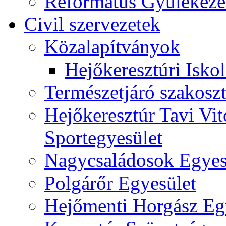
Református Gyülekeze
Civil szervezetek
Közalapítványok
Hejőkeresztúri Isko
Természetjáró szakoszt
Hejőkeresztúr Tavi Vit
Sportegyesület
Nagycsaládosok Egyes
Polgárőr Egyesület
Hejőmenti Horgász Eg