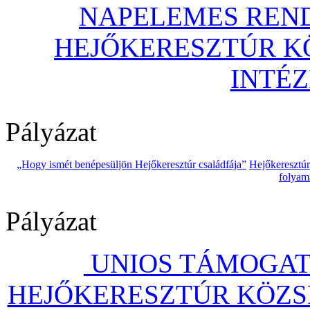
NAPELEMES REND
HEJŐKERESZTÚR 
INTÉ
Pályázat
„Hogy ismét benépesüljön Hejőkeresztúr családfája”
Hejőkeresztú
folyam
Pályázat
UNIOS TÁMOGAT
HEJŐKERESZTÚR KÖZS