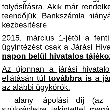
folyósításra. Akik már rendel
teendőjük. Bankszámla hiány
kézbesítésre.
2015. március 1-jétől a fent
ügyintézést csak a Járási Hiva
napon belül hivatalos tájéko
Az újonnan a járási hivatal
ellátásán túl
továbbra is
a já
az alábbi ügykörök:
– alanyi ápolási díj (az 
szükségletre tekintettel megá