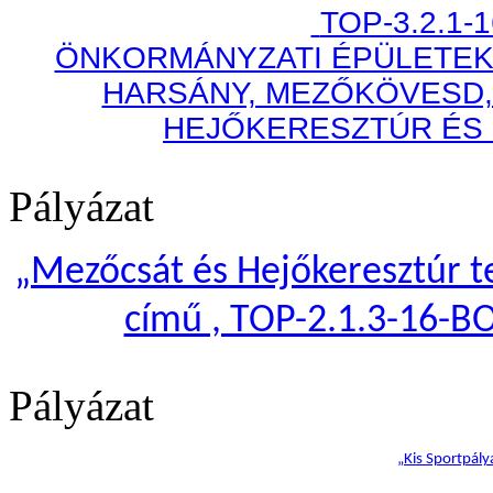
TOP-3.2.1-
ÖNKORMÁNYZATI ÉPÜLETEK
HARSÁNY, MEZŐKÖVESD,
HEJŐKERESZTÚR ÉS
Pályázat
„
Mezőcsát és Hejőkeresztúr te
című , TOP-2.1.3-16-B
Pályázat
„Kis Sportpály