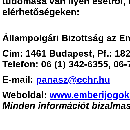
tudomása van ilyen esetről, k
elérhetőségeken:
Állampolgári Bizottság az E
Cím: 1461 Budapest, Pf.: 182
Telefon: 06 (1) 342-6355, 06
E-mail:
panasz@cchr.hu
Weboldal:
www.emberijogok
Minden információt bizalma