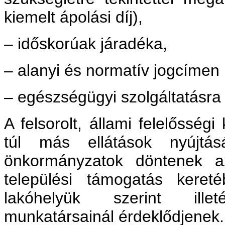
kiemelt ápolási díj),
– időskorúak járadéka,
– alanyi és normatív jogcímen 
– egészségügyi szolgáltatásra 
A felsorolt, állami felelősségi
túl más ellátások nyújtásár
önkormányzatok döntenek az 
települési támogatás keret
lakóhelyük szerint ille
munkatársainál érdeklődjenek.