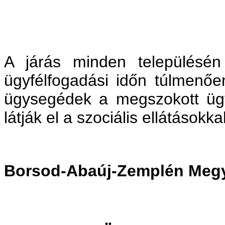
A járás minden településén
ügyfélfogadási időn túlmenőe
ügysegédek a megszokott ügy
látják el a szociális ellátásokk
Borsod-Abaúj-Zemplén Megy