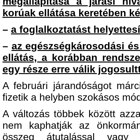
megállapítása a járási hiv
korúak ellátása keretében két
–
a foglalkoztatást helyette
–
az egészségkárosodási és 
ellátás, a korábban rendsze
egy része erre válik jogosultt
A februári járandóságot már
fizetik a helyben szokásos mó
A változás többek között azzal
nem kaphatják az önkormány
összeg átutalással vagy 