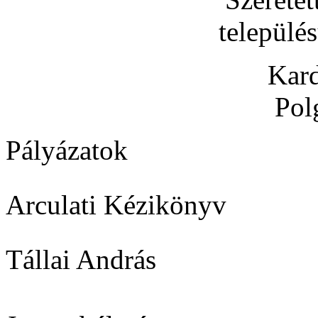
települé
Kard
Pol
Pályázatok
Arculati Kézikönyv
Tállai András