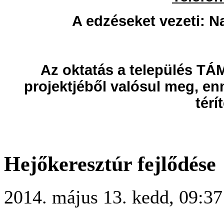
A edzéseket vezeti: N
Az oktatás a település TÁ
projektjéből valósul meg, e
térí
Hejőkeresztúr fejlődése
2014. május 13. kedd, 09:37