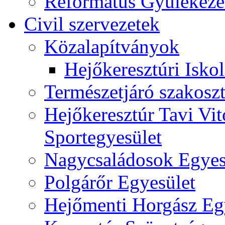
Református Gyülekeze
Civil szervezetek
Közalapítványok
Hejőkeresztúri Isko
Természetjáró szakoszt
Hejőkeresztúr Tavi Vit
Sportegyesület
Nagycsaládosok Egyes
Polgárőr Egyesület
Hejőmenti Horgász Eg