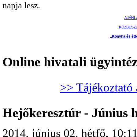
napja lesz.
AJÁNL
KÖZBESZ
„Konyha és étt
Online hivatali ügyinté
>> Tájékoztató 
Hejőkeresztúr - Június
2014. június 02. hétfő, 10:1