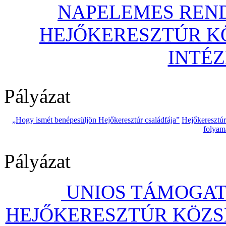
NAPELEMES REND
HEJŐKERESZTÚR 
INTÉ
Pályázat
„Hogy ismét benépesüljön Hejőkeresztúr családfája”
Hejőkeresztú
folyam
Pályázat
UNIOS TÁMOGAT
HEJŐKERESZTÚR KÖZS