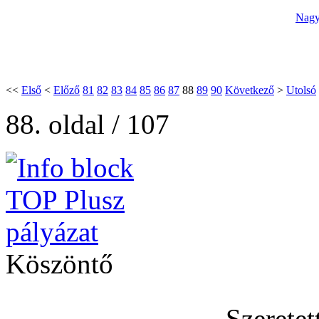
Nagy
<<
Első
<
Előző
81
82
83
84
85
86
87
88
89
90
Következő
>
Utolsó
88. oldal / 107
Köszöntő
Szerete