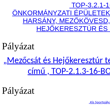
TOP-3.2.1-
ÖNKORMÁNYZATI ÉPÜLETEK
HARSÁNY, MEZŐKÖVESD,
HEJŐKERESZTÚR ÉS
Pályázat
„
Mezőcsát és Hejőkeresztúr te
című , TOP-2.1.3-16-B
Pályázat
„Kis Sportpály